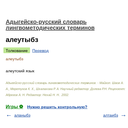
Адыгейско-русский словарь
лингвометодических терминов
алеутыбз
Толкование
Перевод
алеутыбз
алеутский язык
Адыгейско-русский словарь лингвометодических терминов. - Майкоп
.
Шаов А.
А., Меретуков К. Х., Шхалахова Р. А. Научный редактор: Долева Р.Н. Рецензент:
Абрегов А. Н. Редактор: Нехай Н. Н.
.
2002
.
Игры ⚽
Нужно решить контрольную?
аланыбз
алтаибз